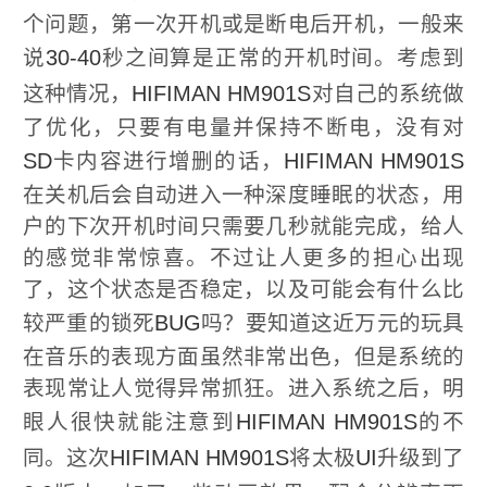
丽的提升。而且为了方便用户在
好地把持，
HIFIMAN HM901S
的
圆滑和舒适，采用磨砂工艺处理
极佳，拿到手之后你肯定会对其
生深刻的印象。这种经过了打磨
保证减少播放器留下岁月的痕迹
机器本身。在按键布局上，
HIFI
和
HIFIMAN HM901
粗看上去感
细节上，更为小巧的按钮外形设
的阻尼反馈，将带给用户更为