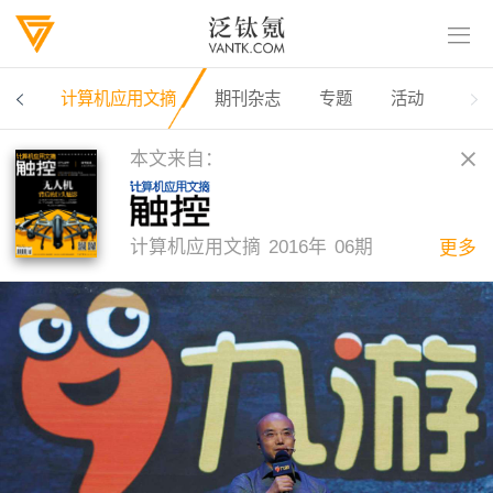
极客
计算机应用文摘
期刊杂志
专
本文来自：
计算机应用文摘
2016年