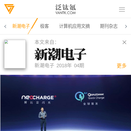
机
新潮电子
极客
计算机应用文摘
本文来自：
新潮电子
2018年
04期