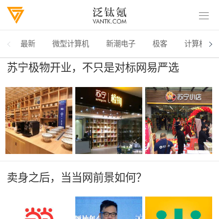
最新
微型计算机
新潮电子
苏宁极物开业，不只是对标网