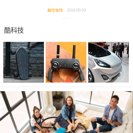
读览
触控咖啡
·
2018-05-03
酷科技